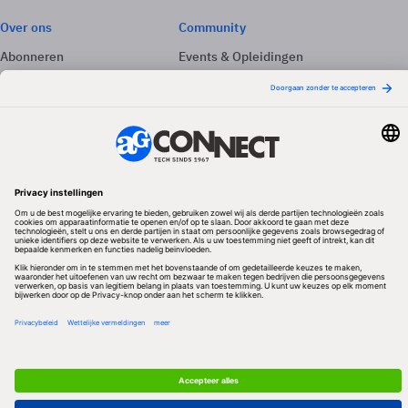
Over ons
Community
Abonneren
Events & Opleidingen
Adverteren
Nieuwsbrieven
Contact
Vacatures
Colofon
Whitepapers
Onze app
Privacyinstellingen
Volg ons
Redactionele partner
Algemene Voorwaarden & Copyrights
Privacy & Cookies