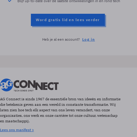
Blijf up-to-date over de laatste ontwikkelingen in en rond tech
Word gratis lid en lees verder
Heb je al een account?
Log in
AG Connect is sinds 1967 de essentiële bron van ideeën en informatie
die betekenis geven aan een wereld in constante transformatie. Wij
laten zien hoe tech elk aspect van ons leven verandert, van onze
organisaties, ons werk en onze carrière tot onze cultuur, wetenschap
en maatschappij.
Lees ons manifest >