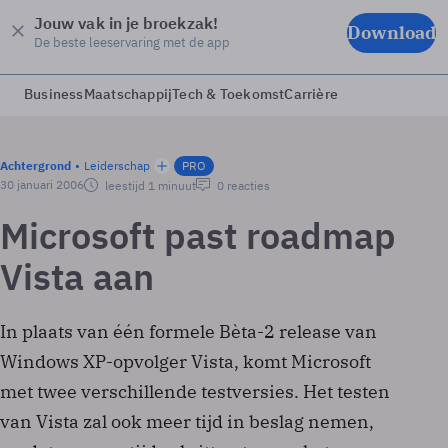
Jouw vak in je broekzak!
Download
De beste leeservaring met de app
Business
Maatschappij
Tech & Toekomst
Carrière
Achtergrond
Leiderschap
PRO
30 januari 2006
leestijd 1 minuut
0 reacties
Microsoft past roadmap
Vista aan
In plaats van één formele Bèta-2 release van
Windows XP-opvolger Vista, komt Microsoft
met twee verschillende testversies. Het testen
van Vista zal ook meer tijd in beslag nemen,