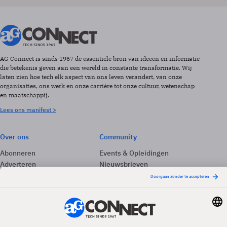
AG Connect is sinds 1967 de essentiële bron van ideeën en informatie
die betekenis geven aan een wereld in constante transformatie. Wij
laten zien hoe tech elk aspect van ons leven verandert, van onze
organisaties, ons werk en onze carrière tot onze cultuur, wetenschap
en maatschappij.
Lees ons manifest >
Over ons
Community
Abonneren
Events & Opleidingen
Adverteren
Nieuwsbrieven
Contact
Vacatures
Colofon
Whitepapers
Onze app
Privacyinstellingen