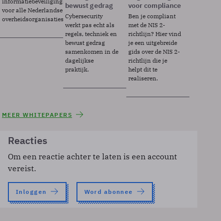
informatiebeveiligingsframework
bewust gedrag
voor compliance
voor alle Nederlandse
Cybersecurity
Ben je compliant
overheidsorganisaties.
werkt pas echt als
met de NIS 2-
regels, techniek en
richtlijn? Hier vind
bewust gedrag
je een uitgebreide
samenkomen in de
gids over de NIS 2-
dagelijkse
richtlijn die je
praktijk.
helpt dit te
realiseren.
MEER WHITEPAPERS
Reacties
Om een reactie achter te laten is een account
vereist.
Inloggen
Word abonnee