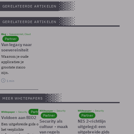
GERELATEERDE ARTIKELEN
GERELATEERDE ARTIKELEN
Blog
Soevereinteit, Cloud
Partner
Van legacy naar
soevereiniteit
Waarom je oude
applicaties je
grootste risico
zijn.
1 min
MEER WHITEPAPERS
Whitepaper
Security
Whitepaper
Security
Partner
Whitepaper
Security
Partner
Partner
Voldoen aan BIO2
Security als
NIS 2-richtlijn
Een uitgebreide gids over BIO2,
cultuur - maak
uitgelegd: een
het verplichte
van regels
uitgebreide gids