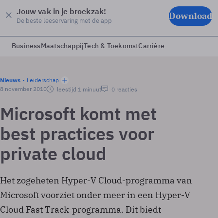
Jouw vak in je broekzak!
Download
De beste leeservaring met de app
Business
Maatschappij
Tech & Toekomst
Carrière
Nieuws
Leiderschap
8 november 2010
leestijd 1 minuut
0 reacties
Microsoft komt met
best practices voor
private cloud
Het zogeheten Hyper-V Cloud-programma van
Microsoft voorziet onder meer in een Hyper-V
Cloud Fast Track-programma. Dit biedt