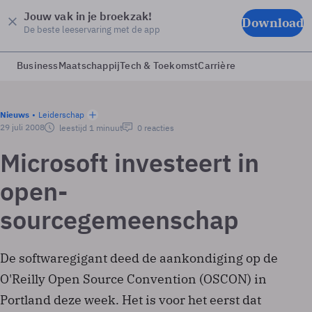
Jouw vak in je broekzak!
Download
De beste leeservaring met de app
Business
Maatschappij
Tech & Toekomst
Carrière
Nieuws
Leiderschap
29 juli 2008
leestijd 1 minuut
0 reacties
Microsoft investeert in
open-
sourcegemeenschap
De softwaregigant deed de aankondiging op de
O'Reilly Open Source Convention (OSCON) in
Portland deze week. Het is voor het eerst dat