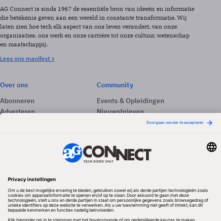
AG Connect is sinds 1967 de essentiële bron van ideeën en informatie
die betekenis geven aan een wereld in constante transformatie. Wij
laten zien hoe tech elk aspect van ons leven verandert, van onze
organisaties, ons werk en onze carrière tot onze cultuur, wetenschap
en maatschappij.
Lees ons manifest >
Over ons
Community
Abonneren
Events & Opleidingen
Adverteren
Nieuwsbrieven
Contact
Vacatures
Colofon
Whitepapers
Onze app
Privacyinstellingen
Volg ons
Redactionele partner