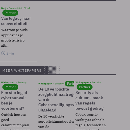
Blog
Soevereinteit, Cloud
Partner
Van legacy naar
soevereiniteit
Waarom je oude
applicaties je
grootste risico
zijn.
1 min
MEER WHITEPAPERS
Whitepaper
Security
Whitepaper
Security
Partner
Whitepaper
Security
Partner
Partner
De 10 verplichte
Een storing of
Security als
zorgplichtmaatregelen
cyberaanval:
cultuur - maak
van de
ben je
van regels
Cyberbeveiligingswet
voorbereid?
bewust gedrag
uitgelegd
Ontdek hoe een
Cybersecurity
De 10 verplichte
goed
werkt pas echt als
zorgplichtmaatregelen
calamiteitenplan
regels, techniek en
van de