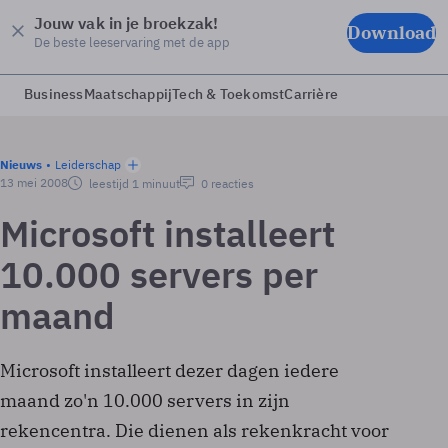
Jouw vak in je broekzak!
Download
De beste leeservaring met de app
Business
Maatschappij
Tech & Toekomst
Carrière
Nieuws
Leiderschap
13 mei 2008
leestijd 1 minuut
0 reacties
Microsoft installeert
10.000 servers per
maand
Microsoft installeert dezer dagen iedere
maand zo'n 10.000 servers in zijn
rekencentra. Die dienen als rekenkracht voor