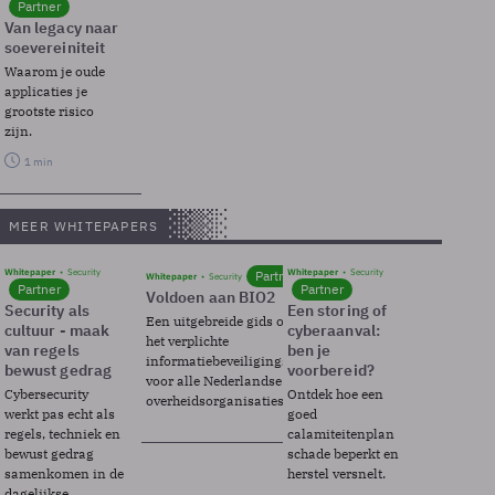
Partner
Van legacy naar
soevereiniteit
Waarom je oude
applicaties je
grootste risico
zijn.
1 min
MEER WHITEPAPERS
Whitepaper
Security
Whitepaper
Security
Partner
Whitepaper
Security
Partner
Partner
Voldoen aan BIO2
Security als
Een storing of
Een uitgebreide gids over BIO2,
cultuur - maak
cyberaanval:
het verplichte
van regels
ben je
informatiebeveiligingsframework
bewust gedrag
voorbereid?
voor alle Nederlandse
Cybersecurity
Ontdek hoe een
overheidsorganisaties.
werkt pas echt als
goed
regels, techniek en
calamiteitenplan
bewust gedrag
schade beperkt en
samenkomen in de
herstel versnelt.
dagelijkse