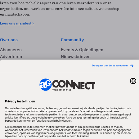
laten zien hoe tech elk aspect van ons leven verandert, van onze
organisaties, ons werk en onze carrière tot onze cultuur, wetenschap
en maatschappij.
Lees ons manifest >
Over ons
Community
Abonneren
Events & Opleidingen
Adverteren
Nieuwsbrieven
Contact
Vacatures
Colofon
Whitepapers
Onze app
Privacyinstellingen
Volg ons
Redactionele partner