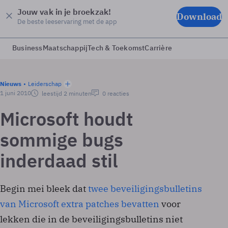
Jouw vak in je broekzak!
Download
De beste leeservaring met de app
Business
Maatschappij
Tech & Toekomst
Carrière
Nieuws
Leiderschap
1 juni 2010
leestijd 2 minuten
0 reacties
Microsoft houdt
sommige bugs
inderdaad stil
Begin mei bleek dat
twee beveiligingsbulletins
van Microsoft extra patches bevatten
voor
lekken die in de beveiligingsbulletins niet