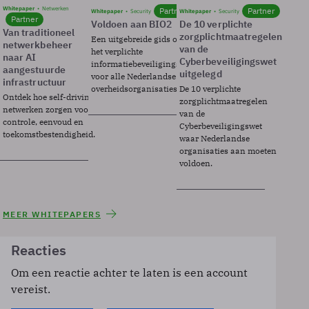
Whitepaper
Netwerken
Partner
Partner
Whitepaper
Security
Whitepaper
Security
Partner
Voldoen aan BIO2
De 10 verplichte
Van traditioneel
zorgplichtmaatregelen
Een uitgebreide gids over BIO2,
netwerkbeheer
van de
het verplichte
naar AI
Cyberbeveiligingswet
informatiebeveiligingsframework
aangestuurde
uitgelegd
voor alle Nederlandse
infrastructuur
overheidsorganisaties.
De 10 verplichte
Ontdek hoe self-driving
zorgplichtmaatregelen
netwerken zorgen voor
van de
controle, eenvoud en
Cyberbeveiligingswet
toekomstbestendigheid.
waar Nederlandse
organisaties aan moeten
voldoen.
MEER WHITEPAPERS
Reacties
Om een reactie achter te laten is een account
vereist.