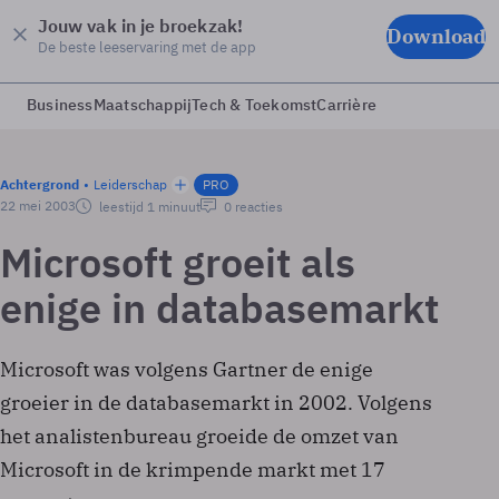
Jouw vak in je broekzak!
Download
De beste leeservaring met de app
Business
Maatschappij
Tech & Toekomst
Carrière
Achtergrond
Leiderschap
PRO
22 mei 2003
leestijd 1 minuut
0 reacties
Microsoft groeit als
enige in databasemarkt
Microsoft was volgens Gartner de enige
groeier in de databasemarkt in 2002. Volgens
het analistenbureau groeide de omzet van
Microsoft in de krimpende markt met 17