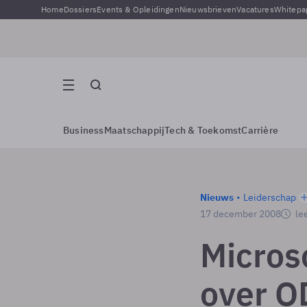
Home
Dossiers
Events & Opleidingen
Nieuwsbrieven
Vacatures
Whitepa
Business
Maatschappij
Tech & Toekomst
Carrière
Nieuws
Leiderschap
17 december 2008
lee
Micros
over OD