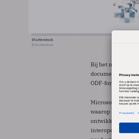
Shutterstock
© Shutterstock
Bij het maken van 
document in een v
ODF-formaat is te
Microsoft zegt voo
waarop het bedrij
ontwikkelaars in s
interoperabiliteit