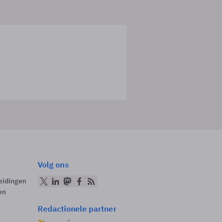
Volg ons
eidingen
en
Redactionele partner