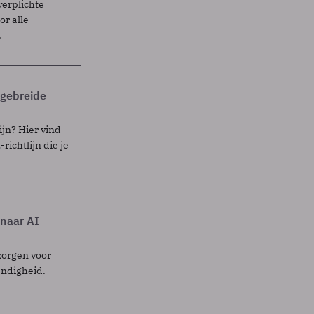
verplichte
r alle
.
itgebreide
ijn? Hier vind
richtlijn die je
 naar AI
zorgen voor
endigheid.