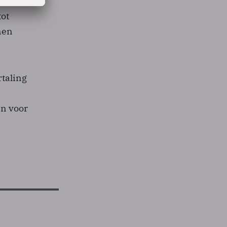
tot
nen
rtaling
en voor