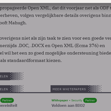
or interoperabiliteit Dough Mahugh. Voor het door
propageerde Open XML, dat dit voorjaar net als ODF 
verheven, volgen vergelijkbare details overigens bin
ooft Mahugh.
 overigens niet als zijn taak te zien voor een goede ve
enerzijds .DOC, .DOCX en Open XML (Ecma 376) en
el wil het een zo goed mogelijke ondersteuning bied
als standaardformaat kiezen.
ELEN
ELEN
MEER WHITEPAPERS
Partner
Whitepaper
Security
Partner
ereiniteit
Voldoen aan BIO2