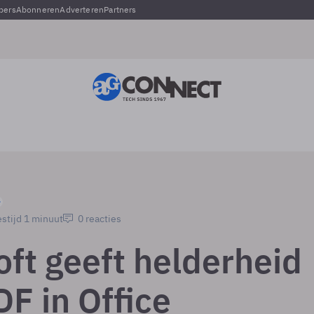
pers
Abonneren
Adverteren
Partners
stijd 1 minuut
0 reacties
oft geeft helderheid
F in Office