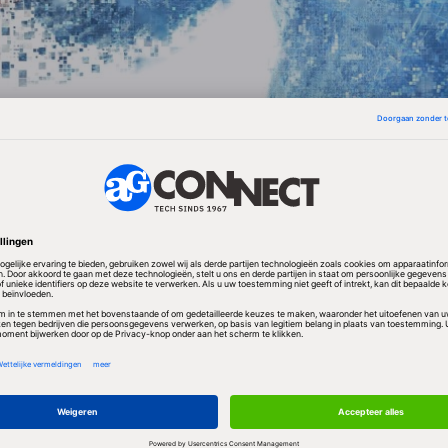
dergelijke keuzes is ook van belang of een ingelezen
an Microsofts eigen bestandsformaten fatsoenlijk in
 bewaren en vice versa.
ral belang te hechten aan transparantie over de man
f met ODF omgaat. "We verwachten dat deze informat
taat stelt oplossingen te bouwen die in de
sbehoeften van gebruikers voorzien", zegt Microsofts