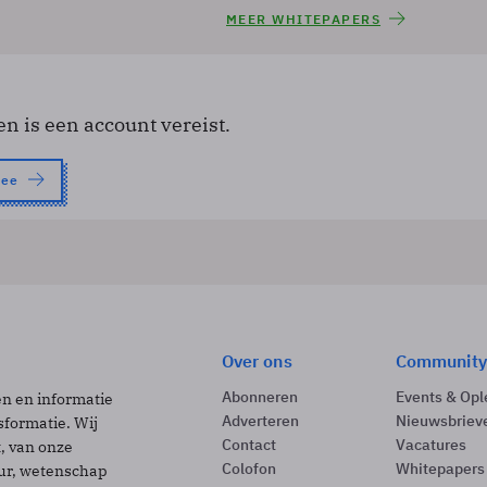
MEER WHITEPAPERS
en is een account vereist.
nee
Over ons
Community
Abonneren
Events & Opl
ën en informatie
Adverteren
Nieuwsbriev
sformatie. Wij
Contact
Vacatures
t, van onze
Colofon
Whitepapers
uur, wetenschap