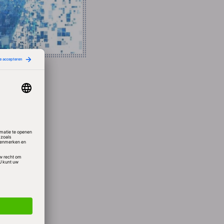
 het
ier
ie