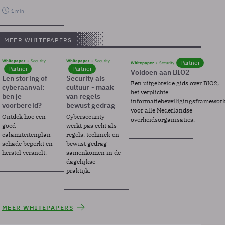
1 min
MEER WHITEPAPERS
Whitepaper
Security
Whitepaper
Security
Partner
Whitepaper
Security
Partner
Partner
Voldoen aan BIO2
Een storing of
Security als
Een uitgebreide gids over BIO2,
cyberaanval:
cultuur - maak
het verplichte
ben je
van regels
informatiebeveiligingsframewor
voorbereid?
bewust gedrag
voor alle Nederlandse
Ontdek hoe een
Cybersecurity
overheidsorganisaties.
goed
werkt pas echt als
calamiteitenplan
regels, techniek en
schade beperkt en
bewust gedrag
herstel versnelt.
samenkomen in de
dagelijkse
praktijk.
MEER WHITEPAPERS