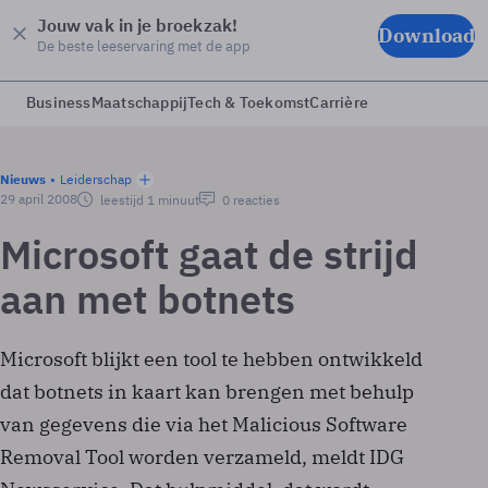
Jouw vak in je broekzak!
Download
De beste leeservaring met de app
Business
Maatschappij
Tech & Toekomst
Carrière
Nieuws
Leiderschap
29 april 2008
leestijd 1 minuut
0 reacties
Microsoft gaat de strijd
aan met botnets
Microsoft blijkt een tool te hebben ontwikkeld
dat botnets in kaart kan brengen met behulp
van gegevens die via het Malicious Software
Removal Tool worden verzameld, meldt IDG