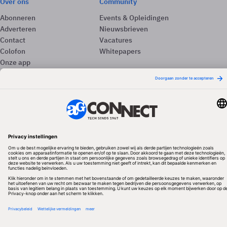
Over ons
Community
Abonneren
Events & Opleidingen
Adverteren
Nieuwsbrieven
Contact
Vacatures
Colofon
Whitepapers
Onze app
Privacyinstellingen
Volg ons
Redactionele partner
Algemene Voorwaarden & Copyrights
Privacy & Cookies