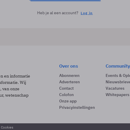
Heb je al een account?
Log in
Over ons
Community
Abonneren
Events & Opl
ën en informatie
Adverteren
Nieuwsbriev
sformatie. Wij
Contact
Vacatures
t, van onze
Colofon
Whitepapers
uur, wetenschap
Onze app
Privacyinstellingen
& Cookies