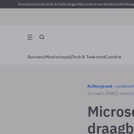
Home
Dossiers
Events & Opleidingen
Nieuwsbrieven
Vacatures
Whitepa
Business
Maatschappij
Tech & Toekomst
Carrière
Achtergrond
Leidersc
21 maart 2006
leestij
Micros
draagb