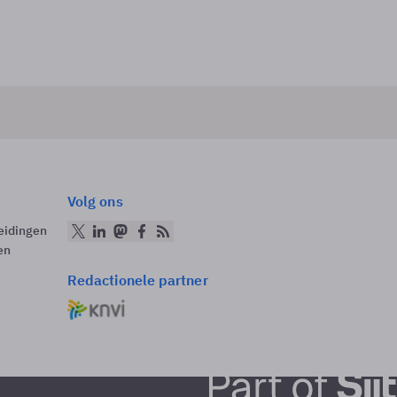
Volg ons
eidingen
en
Redactionele partner