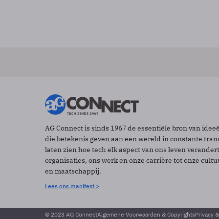
AG Connect is sinds 1967 de essentiële bron van idee
die betekenis geven aan een wereld in constante tran
laten zien hoe tech elk aspect van ons leven verander
organisaties, ons werk en onze carrière tot onze cult
en maatschappij.
Lees ons manifest >
© 2023 AG Connect
Algemene Voorwaarden & Copyrights
Privacy 