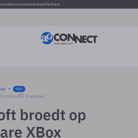
pers
Abonneren
Adverteren
Partners
hap
PRO
d 1 minuut
0 reacties
oft broedt op
are XBox