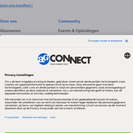
Lees ons manifest >
Over ons
Community
Abonneren
Events & Opleidingen
Adverteren
Nieuwsbrieven
Contact
Vacatures
Colofon
Whitepapers
Onze app
Privacyinstellingen
Volg ons
Redactionele partner
Algemene Voorwaarden & Copyrights