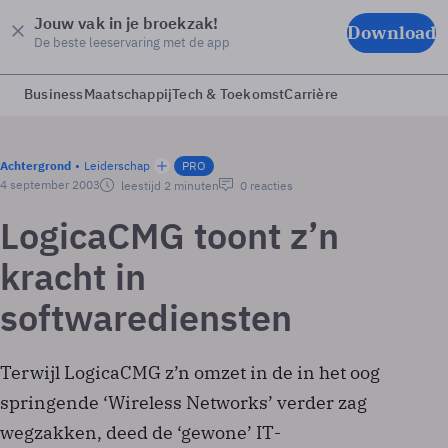
Jouw vak in je broekzak!
Download
De beste leeservaring met de app
Business
Maatschappij
Tech & Toekomst
Carrière
Achtergrond
Leiderschap
PRO
4 september 2003
leestijd 2 minuten
0 reacties
LogicaCMG toont z’n
kracht in
softwarediensten
Terwijl LogicaCMG z’n omzet in de in het oog
springende ‘Wireless Networks’ verder zag
wegzakken, deed de ‘gewone’ IT­