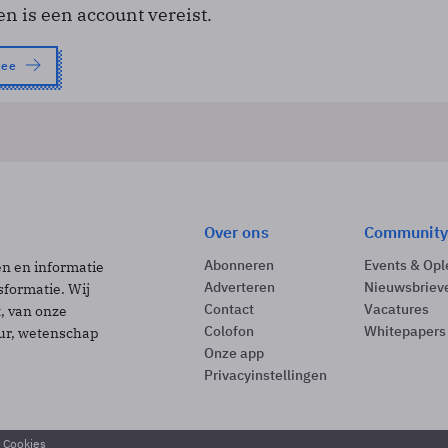
en is een account vereist.
nee
Over ons
Community
Abonneren
Events & Opl
ën en informatie
Adverteren
Nieuwsbriev
sformatie. Wij
Contact
Vacatures
t, van onze
Colofon
Whitepapers
uur, wetenschap
Onze app
Privacyinstellingen
& Cookies