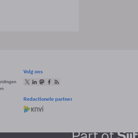
Volg ons
eidingen
en
Redactionele partner