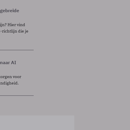
itgebreide
ijn? Hier vind
richtlijn die je
 naar AI
zorgen voor
endigheid.