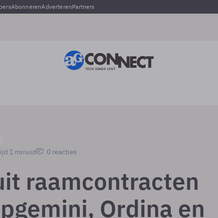
pers
Abonneren
Adverteren
Partners
ijd 1 minuut
0 reacties
uit raamcontracten
pgemini, Ordina en