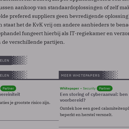
ussen aankoop van standaardoplossingen of zelf ma
elde prefered suppliers geen bevredigende oplossing
staat het de KvK vrij om andere aanbieders te bena
handel fungeert hierbij als IT-regiekamer en verzor
 de verschillende partijen.
ELEN
ELEN
MEER WHITEPAPERS
Partner
Whitepaper
Security
Partner
ereiniteit
Een storing of cyberaanval: ben 
voorbereid?
ies je grootste risico zijn.
Ontdek hoe een goed calamiteitenp
beperkt en herstel versnelt.