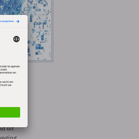
nd.
d uit
fweging