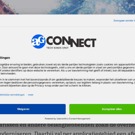
 vinden plaats in het kader van een omvangrijke
e inmiddels meer dan twintig jaar oude applicaties,
frastructuur van de Kamer van Koophandel Nederla
atie is noodzakelijk om de dienstverlening aan
rissen en andere belanghebbenden zoals de overhei
oderniseren. Daarbij zal per applicatiegebied een a