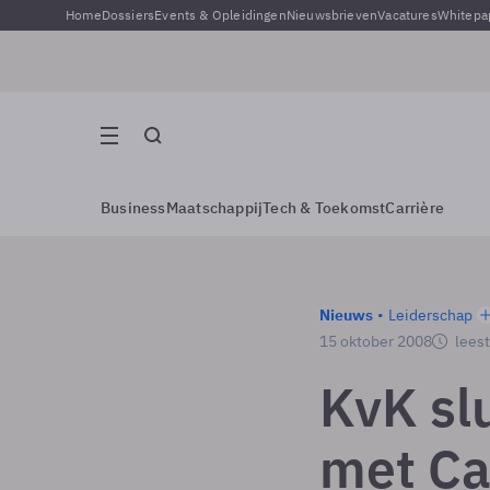
Home
Dossiers
Events & Opleidingen
Nieuwsbrieven
Vacatures
Whitepa
Business
Maatschappij
Tech & Toekomst
Carrière
Nieuws
Leiderschap
15 oktober 2008
leest
KvK sl
met Ca