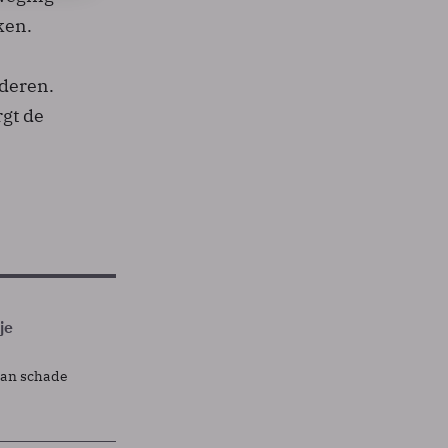
ken.
deren.
gt de
je
lan schade