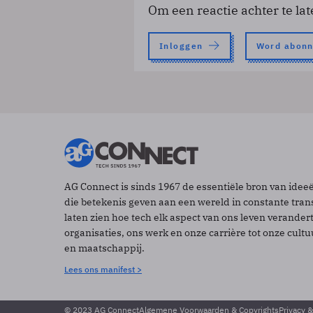
Om een reactie achter te lat
Inloggen
Word abon
AG Connect is sinds 1967 de essentiële bron van idee
die betekenis geven aan een wereld in constante tran
laten zien hoe tech elk aspect van ons leven verander
organisaties, ons werk en onze carrière tot onze cult
en maatschappij.
Lees ons manifest >
© 2023 AG Connect
Algemene Voorwaarden & Copyrights
Privacy 