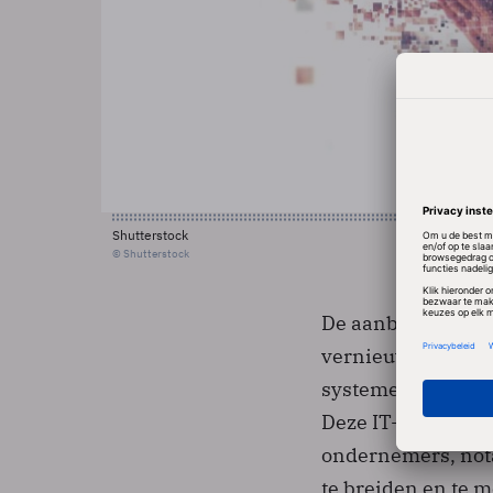
Shutterstock
© Shutterstock
De aanbestedingen
vernieuwing van d
systemen en IT-in
Deze IT-transform
ondernemers, nota
te breiden en te m