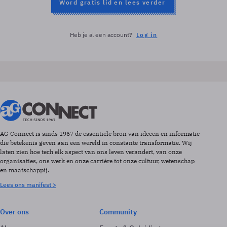
Word gratis lid en lees verder
Heb je al een account?
Log in
AG Connect is sinds 1967 de essentiële bron van ideeën en informatie
die betekenis geven aan een wereld in constante transformatie. Wij
laten zien hoe tech elk aspect van ons leven verandert, van onze
organisaties, ons werk en onze carrière tot onze cultuur, wetenschap
en maatschappij.
Lees ons manifest >
Over ons
Community