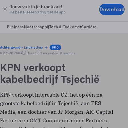
Jouw vak in je broekzak!
Download
De beste leeservaring met de app
Business
Maatschappij
Tech & Toekomst
Carrière
Achtergrond
Leiderschap
PRO
8 januari 2003
leestijd 1 minuut
0 reacties
KPN verkoopt
kabelbedrijf Tsjechië
KPN verkoopt Intercable CZ, het op één na
grootste kabelbedrijf in Tsjechië, aan TES
Media, een dochter van JP Morgan, AIG Capital
Partners en GMT Communications Partners.