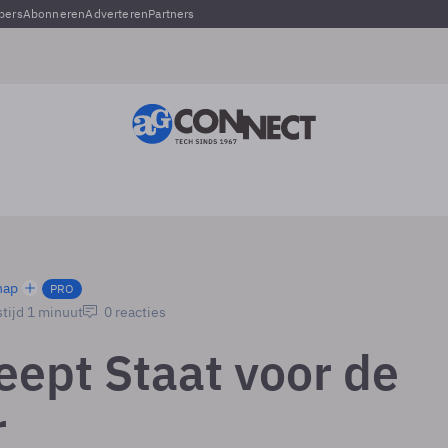
pers
Abonneren
Adverteren
Partners
hap
PRO
tijd 1 minuut
0 reacties
eept Staat voor de
r