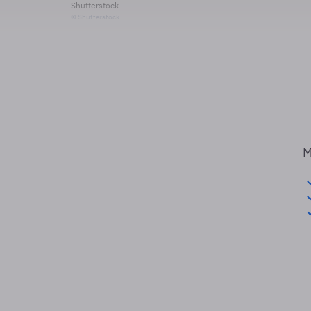
Shutterstock
© Shutterstock
M