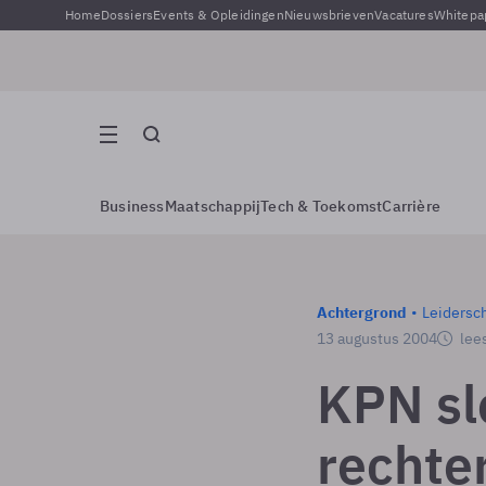
Home
Dossiers
Events & Opleidingen
Nieuwsbrieven
Vacatures
Whitepa
Business
Maatschappij
Tech & Toekomst
Carrière
Achtergrond
Leidersc
13 augustus 2004
lees
KPN sl
rechte