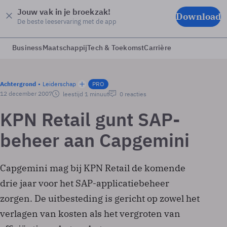
Jouw vak in je broekzak!
Download
De beste leeservaring met de app
Business
Maatschappij
Tech & Toekomst
Carrière
Achtergrond
Leiderschap
PRO
12 december 2007
leestijd 1 minuut
0 reacties
KPN Retail gunt SAP-
beheer aan Capgemini
Capgemini mag bij KPN Retail de komende
drie jaar voor het SAP-applicatiebeheer
zorgen. De uitbesteding is gericht op zowel het
verlagen van kosten als het vergroten van