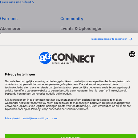
Lees ons manifest >
Over ons
Community
Abonneren
Events & Opleidingen
Adverteren
Nieuwsbrieven
Contact
Vacatures
Colofon
Whitepapers
Onze app
Privacyinstellingen
Volg ons
Redactionele partner
Algemene Voorwaarden & Copyrights