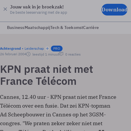
Jouw vak in je broekzak!
Download
De beste leeservaring met de app
Business
Maatschappij
Tech & Toekomst
Carrière
Achtergrond
Leiderschap
PRO
26 februari 2004
leestijd 1 minuut
0 reacties
KPN praat niet met
France Télécom
Cannes, 12.40 uur - KPN praat niet met France
Télécom over een fusie. Dat zei KPN-topman
Ad Scheepbouwer in Cannes op het 3GSM-
congres. "We praten zeker zeker niet met