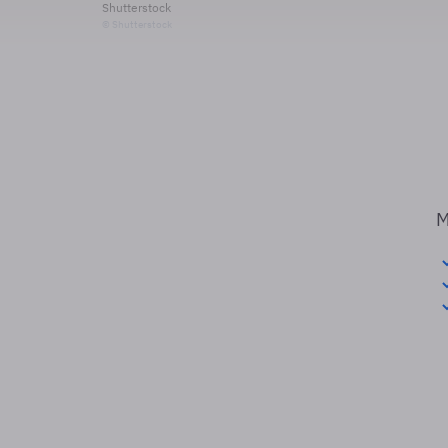
Shutterstock
© Shutterstock
M