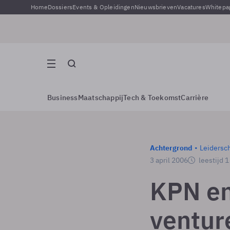
Home
Dossiers
Events & Opleidingen
Nieuwsbrieven
Vacatures
Whitepa
Business
Maatschappij
Tech & Toekomst
Carrière
Achtergrond
Leidersc
3 april 2006
leestijd 
KPN en
ventur