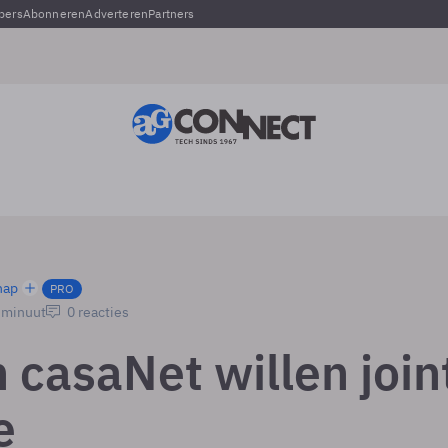
pers
Abonneren
Adverteren
Partners
hap
PRO
1 minuut
0 reacties
 casaNet willen join
e