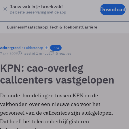
Jouw vak in je broekzak!
Download
De beste leeservaring met de app
Business
Maatschappij
Tech & Toekomst
Carrière
Achtergrond
Leiderschap
PRO
7 juni 2007
leestijd 1 minuut
0 reacties
KPN: cao-overleg
callcenters vastgelopen
De onderhandelingen tussen KPN en de
vakbonden over een nieuwe cao voor het
personeel van de callcenters zijn stukgelopen.
Dat heeft het telecombedrijf gisteren