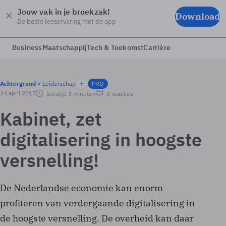
Jouw vak in je broekzak!
Download
De beste leeservaring met de app
Business
Maatschappij
Tech & Toekomst
Carrière
Achtergrond
Leiderschap
PRO
24 april 2017
leestijd 3 minuten
0 reacties
Kabinet, zet
digitalisering in hoogste
versnelling!
De Nederlandse economie kan enorm
profiteren van verdergaande digitalisering in
de hoogste versnelling. De overheid kan daar