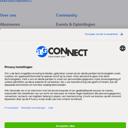
Over ons
Community
Abonneren
Events & Opleidingen
Adverteren
Nieuwsbrieven
Contact
Vacatures
Colofon
Whitepapers
Onze app
Privacyinstellingen
Volg ons
Redactionele partner
Algemene Voorwaarden & Copyrights
Privacy & Cookies