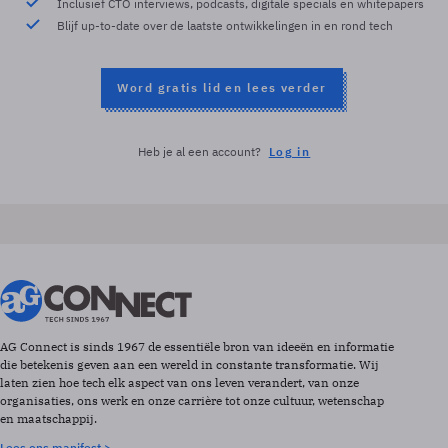
Inclusief CTO interviews, podcasts, digitale specials en whitepapers
Blijf up-to-date over de laatste ontwikkelingen in en rond tech
Word gratis lid en lees verder
Heb je al een account?
Log in
AG Connect is sinds 1967 de essentiële bron van ideeën en informatie
die betekenis geven aan een wereld in constante transformatie. Wij
laten zien hoe tech elk aspect van ons leven verandert, van onze
organisaties, ons werk en onze carrière tot onze cultuur, wetenschap
en maatschappij.
Lees ons manifest >