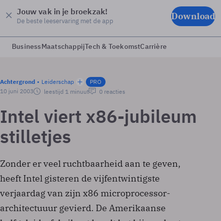
Jouw vak in je broekzak!
Download
De beste leeservaring met de app
Business
Maatschappij
Tech & Toekomst
Carrière
Achtergrond
Leiderschap
PRO
10 juni 2003
leestijd 1 minuut
0 reacties
Intel viert x86-jubileum
stilletjes
Zonder er veel ruchtbaarheid aan te geven,
heeft Intel gisteren de vijfentwintigste
verjaardag van zijn x86 microprocessor-
architectuuur gevierd. De Amerikaanse