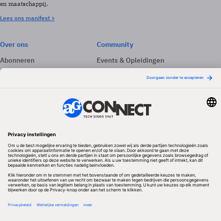
en maatschappij.
Lees ons manifest >
Over ons
Community
Abonneren
Events & Opleidingen
Adverteren
Nieuwsbrieven
Contact
Vacatures
Colofon
Whitepapers
Onze app
Privacyinstellingen
Volg ons
Redactionele partner