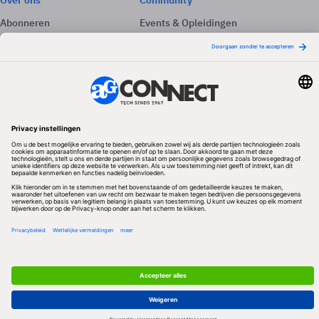
Over ons
Community
Abonneren
Events & Opleidingen
Adverteren
Nieuwsbrieven
Contact
Vacatures
Colofon
Whitepapers
Onze app
Privacyinstellingen
Volg ons
Redactionele partner
Algemene Voorwaarden & Copyrights
Privacy & Cookies