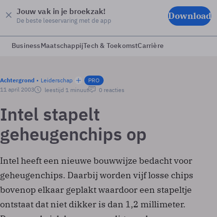
Jouw vak in je broekzak!
Download
De beste leeservaring met de app
Business
Maatschappij
Tech & Toekomst
Carrière
Achtergrond
Leiderschap
PRO
11 april 2003
leestijd 1 minuut
0 reacties
Intel stapelt
geheugenchips op
Intel heeft een nieuwe bouwwijze bedacht voor
geheugenchips. Daarbij worden vijf losse chips
bovenop elkaar geplakt waardoor een stapeltje
ontstaat dat niet dikker is dan 1,2 millimeter.