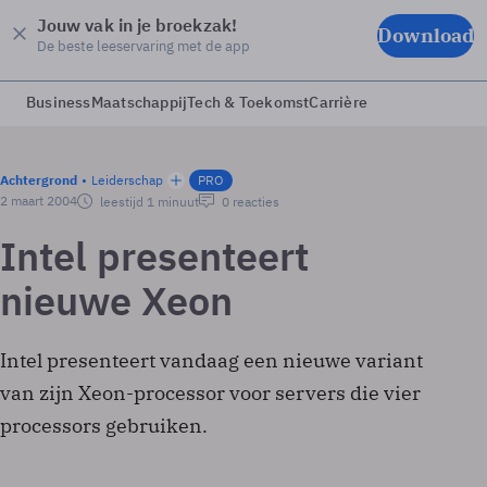
Jouw vak in je broekzak!
Download
De beste leeservaring met de app
Business
Maatschappij
Tech & Toekomst
Carrière
Achtergrond
Leiderschap
PRO
2 maart 2004
leestijd 1 minuut
0 reacties
Intel presenteert
nieuwe Xeon
Intel presenteert vandaag een nieuwe variant
van zijn Xeon-processor voor servers die vier
processors gebruiken.