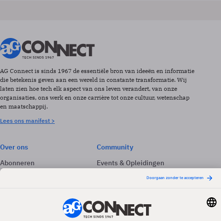
AG Connect is sinds 1967 de essentiële bron van ideeën en informatie
die betekenis geven aan een wereld in constante transformatie. Wij
laten zien hoe tech elk aspect van ons leven verandert, van onze
organisaties, ons werk en onze carrière tot onze cultuur, wetenschap
en maatschappij.
Lees ons manifest >
Over ons
Community
Abonneren
Events & Opleidingen
Adverteren
Nieuwsbrieven
Contact
Vacatures
Colofon
Whitepapers
Onze app
Privacyinstellingen