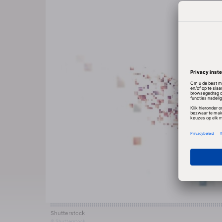
Shutterstock
© Shutterstock