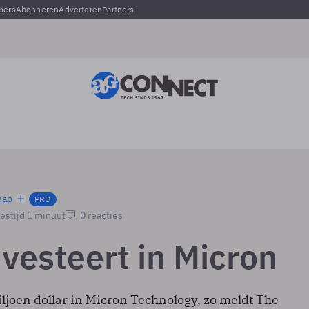
pers
Abonneren
Adverteren
Partners
hap
PRO
estijd 1 minuut
0 reacties
nvesteert in Micron
iljoen dollar in Micron Technology, zo meldt The