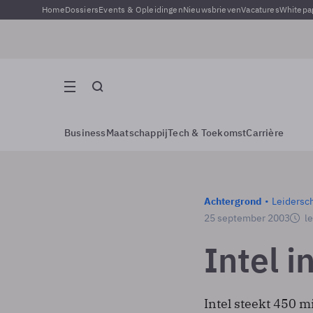
Home
Dossiers
Events & Opleidingen
Nieuwsbrieven
Vacatures
Whitepa
Business
Maatschappij
Tech & Toekomst
Carrière
Achtergrond
Leidersc
25 september 2003
le
Intel i
Intel steekt 450 m