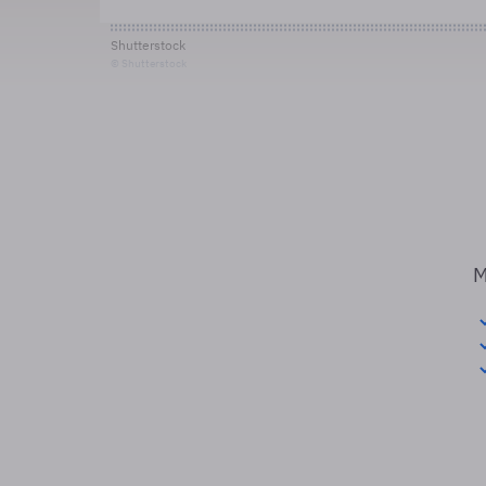
Shutterstock
© Shutterstock
M