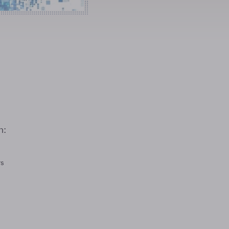
n:
rs