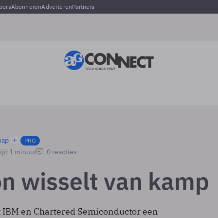
pers
Abonneren
Adverteren
Partners
hap
PRO
ijd 1 minuut
0 reacties
on wisselt van kamp
t IBM en Chartered Semiconductor een