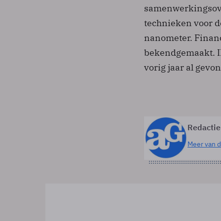
samenwerkingsove
technieken voor d
nanometer. Financ
bekendgemaakt. I
vorig jaar al gev
Redactie
Meer van d