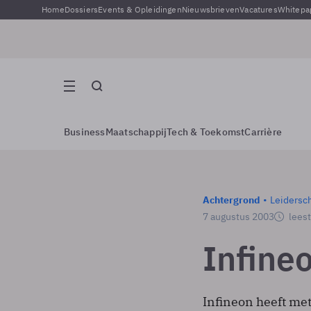
Home
Dossiers
Events & Opleidingen
Nieuwsbrieven
Vacatures
Whitepa
Business
Maatschappij
Tech & Toekomst
Carrière
Achtergrond
Leidersc
7 augustus 2003
leest
Infine
Infineon heeft me