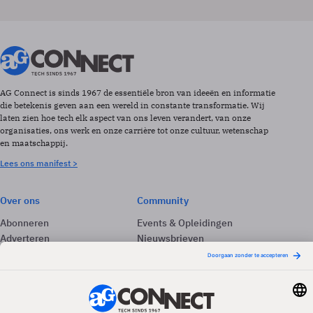
AG Connect is sinds 1967 de essentiële bron van ideeën en informatie
die betekenis geven aan een wereld in constante transformatie. Wij
laten zien hoe tech elk aspect van ons leven verandert, van onze
organisaties, ons werk en onze carrière tot onze cultuur, wetenschap
en maatschappij.
Lees ons manifest >
Over ons
Community
Abonneren
Events & Opleidingen
Adverteren
Nieuwsbrieven
Contact
Vacatures
Colofon
Whitepapers
Onze app
Privacyinstellingen