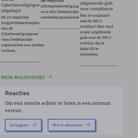
het verplichte
uitgebreide gids
Cyberbeveiligingswet
informatiebeveiligingsframework
voor compliance
uitgelegd
voor alle Nederlandse
Ben je compliant
De 10 verplichte
overheidsorganisaties.
met de NIS 2-
zorgplichtmaatregelen
richtlijn? Hier vind
van de
je een uitgebreide
Cyberbeveiligingswet
gids over de NIS 2-
waar Nederlandse
richtlijn die je
organisaties aan moeten
helpt dit te
voldoen.
realiseren.
MEER WHITEPAPERS
Reacties
Om een reactie achter te laten is een account
vereist.
Inloggen
Word abonnee