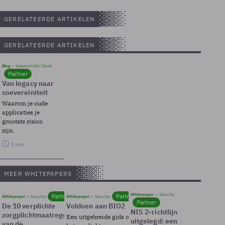
GERELATEERDE ARTIKELEN
GERELATEERDE ARTIKELEN
Blog
Soevereinteit, Cloud
Partner
Van legacy naar
soevereiniteit
Waarom je oude
applicaties je
grootste risico
zijn.
1 min
MEER WHITEPAPERS
Whitepaper
Security
Partner
Partner
Whitepaper
Security
Whitepaper
Security
Partner
De 10 verplichte
Voldoen aan BIO2
NIS 2-richtlijn
zorgplichtmaatregelen
Een uitgebreide gids over BIO2,
uitgelegd: een
van de