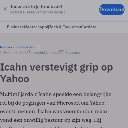
Jouw vak in je broekzak!
Download
De beste leeservaring met de app
Business
Maatschappij
Tech & Toekomst
Carrière
Nieuws
Leiderschap
1 december 2008
leestijd 1 minuut
0 reacties
Icahn verstevigt grip op
Yahoo
Multimiljardair Icahn speelde een belangrijke
rol bij de pogingen van Microsoft om Yahoo!
over te nemen. Icahn was voorstander, maar
vond een onwillig bestuur op zijn weg. Hij