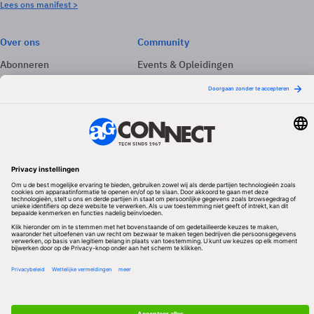
Lees ons manifest >
Over ons
Community
Abonneren
Events & Opleidingen
Adverteren
Nieuwsbrieven
Contact
Vacatures
Colofon
Whitepapers
Onze app
Privacyinstellingen
Volg ons
Redactionele partner
Algemene Voorwaarden & Copyrights