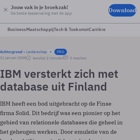
Jouw vak in je broekzak!
Download
De beste leeservaring met de app
Business
Maatschappij
Tech & Toekomst
Carrière
Achtergrond
Leiderschap
PRO
11 januari 2008
leestijd 2 minuten
0 reacties
IBM versterkt zich met
database uit Finland
IBM heeft een bod uitgebracht op de Finse
firma Solid. Dit bedrijf was een pionier op het
gebied van relationele databases die geheel in
het geheugen werken. Door emulatie van de