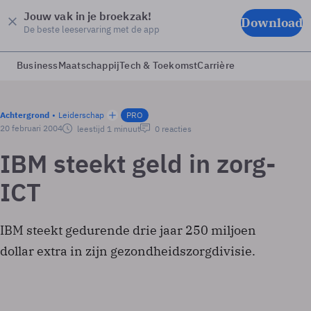
Jouw vak in je broekzak!
Download
De beste leeservaring met de app
Business
Maatschappij
Tech & Toekomst
Carrière
Achtergrond
Leiderschap
PRO
20 februari 2004
leestijd 1 minuut
0 reacties
IBM steekt geld in zorg-
ICT
IBM steekt gedurende drie jaar 250 miljoen
dollar extra in zijn gezondheidszorgdivisie.