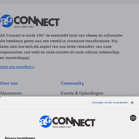
AG Connect is sinds 1967 de essentiële bron van ideeën en informatie
die betekenis geven aan een wereld in constante transformatie. Wij
laten zien hoe tech elk aspect van ons leven verandert, van onze
organisaties, ons werk en onze carrière tot onze cultuur, wetenschap
en maatschappij.
Lees ons manifest >
Over ons
Community
Abonneren
Events & Opleidingen
Adverteren
Nieuwsbrieven
Contact
Vacatures
Colofon
Whitepapers
Onze app
Privacyinstellingen