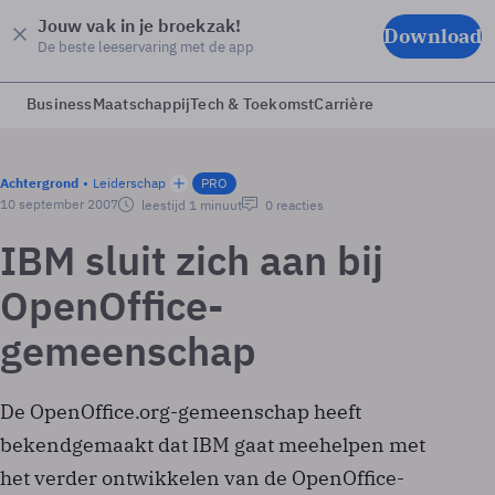
Jouw vak in je broekzak!
Download
De beste leeservaring met de app
Business
Maatschappij
Tech & Toekomst
Carrière
Achtergrond
Leiderschap
PRO
10 september 2007
leestijd 1 minuut
0 reacties
IBM sluit zich aan bij
OpenOffice-
gemeenschap
De OpenOffice.org-gemeenschap heeft
bekendgemaakt dat IBM gaat meehelpen met
het verder ontwikkelen van de OpenOffice-