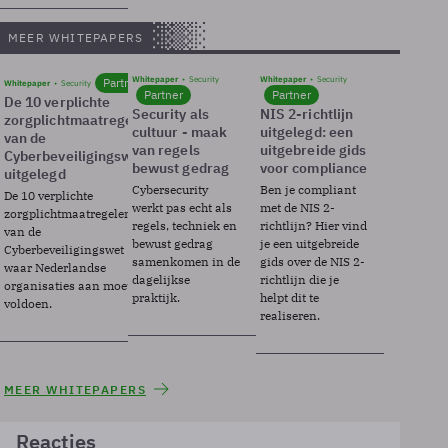
MEER WHITEPAPERS
Whitepaper
Security
Whitepaper
Security
Partner
Whitepaper
Security
Partner
Partner
De 10 verplichte
Security als
NIS 2-richtlijn
zorgplichtmaatregelen
cultuur - maak
uitgelegd: een
van de
van regels
uitgebreide gids
Cyberbeveiligingswet
bewust gedrag
voor compliance
uitgelegd
Cybersecurity
Ben je compliant
De 10 verplichte
werkt pas echt als
met de NIS 2-
zorgplichtmaatregelen
regels, techniek en
richtlijn? Hier vind
van de
bewust gedrag
je een uitgebreide
Cyberbeveiligingswet
samenkomen in de
gids over de NIS 2-
waar Nederlandse
dagelijkse
richtlijn die je
organisaties aan moeten
praktijk.
helpt dit te
voldoen.
realiseren.
MEER WHITEPAPERS
Reacties