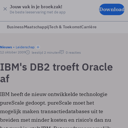
Jouw vak in je broekzak!
Download
De beste leeservaring met de app
Business
Maatschappij
Tech & Toekomst
Carrière
Nieuws
Leiderschap
12 oktober 2009
leestijd 2 minuten
0 reacties
IBM's DB2 troeft Oracle
af
IBM heeft de nieuw ontwikkelde technologie
pureScale gedoopt. pureScale moet het
mogelijk maken transactiedatabases uit te
breiden met minder kosten en risico’s dan nu