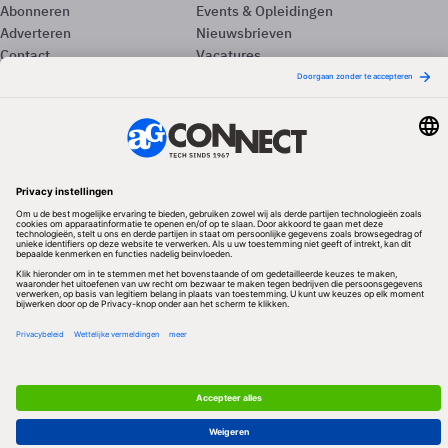
Abonneren
Events & Opleidingen
Adverteren
Nieuwsbrieven
Contact
Vacatures
Colofon
Whitepapers
Onze app
Privacyinstellingen
Volg ons
Redactionele partner
Algemene Voorwaarden & Copyrights
Privacy & Cookies