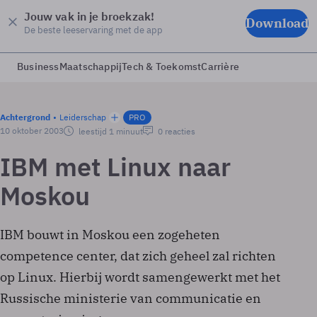
Jouw vak in je broekzak!
Download
De beste leeservaring met de app
Business
Maatschappij
Tech & Toekomst
Carrière
Achtergrond
Leiderschap
PRO
10 oktober 2003
leestijd 1 minuut
0 reacties
IBM met Linux naar
Moskou
IBM bouwt in Moskou een zogeheten
competence center, dat zich geheel zal richten
op Linux. Hierbij wordt samengewerkt met het
Russische ministerie van communicatie en