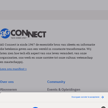
AG Connect is sinds 1967 de essentiële bron van ideeën en informatie
die betekenis geven aan een wereld in constante transformatie. Wij
laten zien hoe tech elk aspect van ons leven verandert, van onze
organisaties, ons werk en onze carrière tot onze cultuur, wetenschap
en maatschappij.
Lees ons manifest >
Over ons
Community
Abonneren
Events & Opleidingen
Adverteren
Nieuwsbrieven
Contact
Vacatures
Colofon
Whitepapers