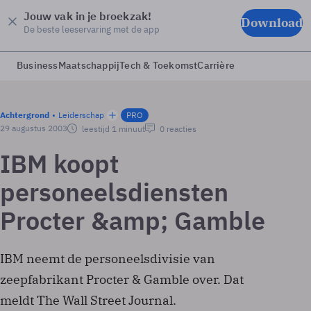
Jouw vak in je broekzak!
Download
De beste leeservaring met de app
Business
Maatschappij
Tech & Toekomst
Carrière
Achtergrond
Leiderschap
PRO
29 augustus 2003
leestijd 1 minuut
0 reacties
IBM koopt
personeelsdiensten
Procter &amp; Gamble
IBM neemt de personeelsdivisie van
zeepfabrikant Procter & Gamble over. Dat
meldt The Wall Street Journal.