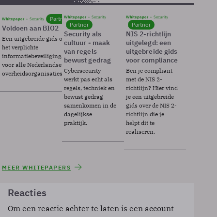
Whitepaper
Security
Whitepaper
Security
Partner
Whitepaper
Security
Partner
Partner
Voldoen aan BIO2
Security als
NIS 2-richtlijn
Een uitgebreide gids over BIO2,
cultuur - maak
uitgelegd: een
het verplichte
van regels
uitgebreide gids
informatiebeveiligingsframework
bewust gedrag
voor compliance
voor alle Nederlandse
Cybersecurity
Ben je compliant
overheidsorganisaties.
werkt pas echt als
met de NIS 2-
regels, techniek en
richtlijn? Hier vind
bewust gedrag
je een uitgebreide
samenkomen in de
gids over de NIS 2-
dagelijkse
richtlijn die je
praktijk.
helpt dit te
realiseren.
MEER WHITEPAPERS
Reacties
Om een reactie achter te laten is een account