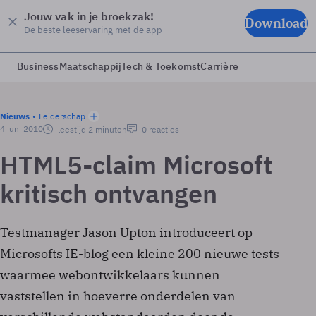
Jouw vak in je broekzak!
Download
De beste leeservaring met de app
Business
Maatschappij
Tech & Toekomst
Carrière
Nieuws
Leiderschap
4 juni 2010
leestijd 2 minuten
0 reacties
HTML5-claim Microsoft
kritisch ontvangen
Testmanager Jason Upton introduceert op
Microsofts IE-blog een kleine 200 nieuwe tests
waarmee webontwikkelaars kunnen
vaststellen in hoeverre onderdelen van