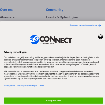
Over ons
Community
Abonneren
Events & Opleidingen
Adverteren
Nieuwsbrieven
Contact
Vacatures
Colofon
Whitepapers
Onze app
Privacyinstellingen
Volg ons
Redactionele partner
Algemene Voorwaarden & Copyrights
Privacy & Cookies