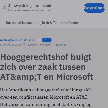
Jouw vak in je broekzak!
Download
De beste leeservaring met de app
Business
Maatschappij
Tech & Toekomst
Carrière
Achtergrond
Leiderschap
PRO
30 oktober 2006
leestijd 1 minuut
0 reacties
Hooggerechtshof buigt
zich over zaak tussen
AT&amp;T en Microsoft
Het Amerikaanse hooggerechtshof buigt zich
over een conflict tussen Microsoft en AT&T.
Het verschil van mening heeft betrekking op