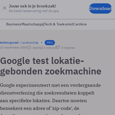
Jouw vak in je broekzak!
Download
De beste leeservaring met de app
Business
Maatschappij
Tech & Toekomst
Carrière
Achtergrond
Leiderschap
PRO
23 september 2003
leestijd 1 minuut
0 reacties
Google test lokatie-
gebonden zoekmachine
Google experimenteert met een verdergaande
dienstverlening die zoekresultaten koppelt
aan specifieke lokaties. Daartoe moeten
bezoekers een adres of 'zip-code', de