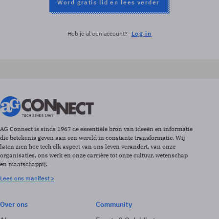
Word gratis lid en lees verder
Heb je al een account?
Log in
AG Connect is sinds 1967 de essentiële bron van ideeën en informatie
die betekenis geven aan een wereld in constante transformatie. Wij
laten zien hoe tech elk aspect van ons leven verandert, van onze
organisaties, ons werk en onze carrière tot onze cultuur, wetenschap
en maatschappij.
Lees ons manifest >
Over ons
Community