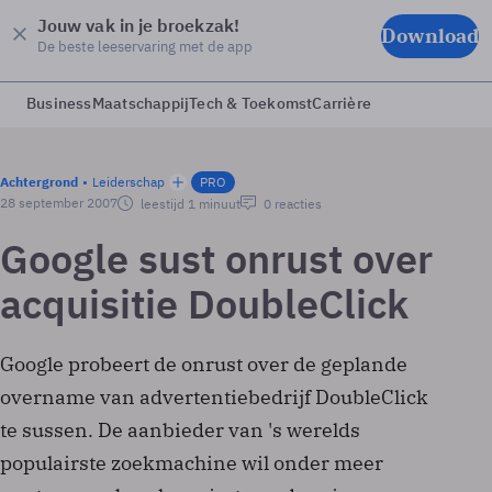
Jouw vak in je broekzak!
Download
De beste leeservaring met de app
Business
Maatschappij
Tech & Toekomst
Carrière
Achtergrond
Leiderschap
PRO
28 september 2007
leestijd 1 minuut
0 reacties
Google sust onrust over
acquisitie DoubleClick
Google probeert de onrust over de geplande
overname van advertentiebedrijf DoubleClick
te sussen. De aanbieder van 's werelds
populairste zoekmachine wil onder meer