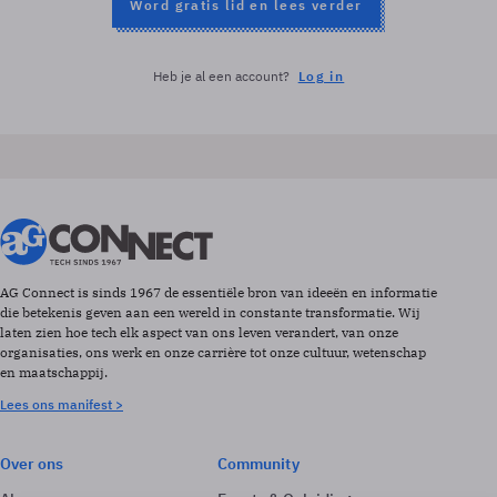
Word gratis lid en lees verder
Heb je al een account?
Log in
AG Connect is sinds 1967 de essentiële bron van ideeën en informatie
die betekenis geven aan een wereld in constante transformatie. Wij
laten zien hoe tech elk aspect van ons leven verandert, van onze
organisaties, ons werk en onze carrière tot onze cultuur, wetenschap
en maatschappij.
Lees ons manifest >
Over ons
Community