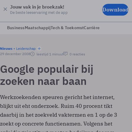
Jouw vak in je broekzak!
Download
De beste leeservaring met de app
Business
Maatschappij
Tech & Toekomst
Carrière
Nieuws
Leiderschap
29 december 2008
leestijd 1 minuut
0 reacties
Google populair bij
zoeken naar baan
Werkzoekenden speuren gericht het internet,
blijkt uit eht onderzoek. Ruim 40 procent tikt
daarbij in het zoekveld vaktermen en 1 op de 3
zoekt op concrete functienamen. Volgens het