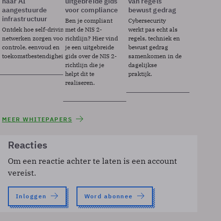
naar AI
uitgebreide gids
van regels
aangestuurde
voor compliance
bewust gedrag
infrastructuur
Ben je compliant
Cybersecurity
Ontdek hoe self-driving
met de NIS 2-
werkt pas echt als
netwerken zorgen voor
richtlijn? Hier vind
regels, techniek en
controle, eenvoud en
je een uitgebreide
bewust gedrag
toekomstbestendigheid.
gids over de NIS 2-
samenkomen in de
richtlijn die je
dagelijkse
helpt dit te
praktijk.
realiseren.
MEER WHITEPAPERS
Reacties
Om een reactie achter te laten is een account
vereist.
Inloggen
Word abonnee