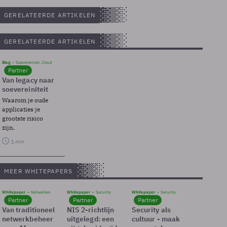
GERELATEERDE ARTIKELEN
GERELATEERDE ARTIKELEN
Blog
Soevereinteit, Cloud
Partner
Van legacy naar
soevereiniteit
Waarom je oude
applicaties je
grootste risico
zijn.
1 min
MEER WHITEPAPERS
Whitepaper
Netwerken
Whitepaper
Security
Whitepaper
Security
Partner
Partner
Partner
Van traditioneel
NIS 2-richtlijn
Security als
netwerkbeheer
uitgelegd: een
cultuur - maak