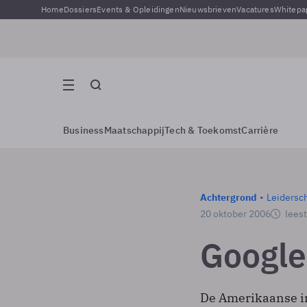
Home
Dossiers
Events & Opleidingen
Nieuwsbrieven
Vacatures
Whitepa
Business
Maatschappij
Tech & Toekomst
Carrière
Achtergrond
Leidersc
20 oktober 2006
leest
Google
De Amerikaanse in