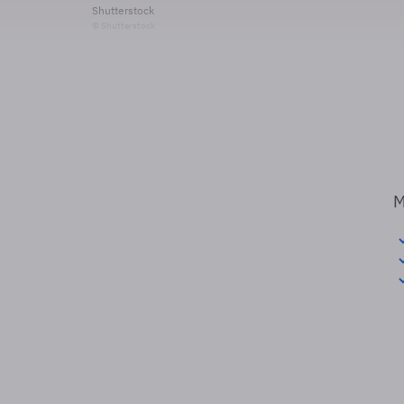
Shutterstock
© Shutterstock
M