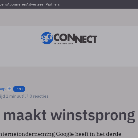
pers
Abonneren
Adverteren
Partners
hap
PRO
ijd 1 minuut
0 reacties
 maakt winstsprong
ternetonderneming Google heeft in het derde