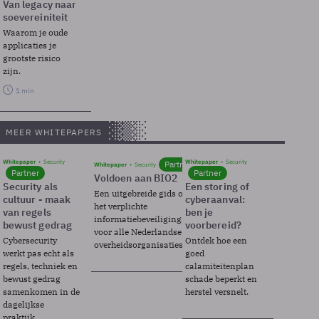
Van legacy naar
soevereiniteit
Waarom je oude
applicaties je
grootste risico
zijn.
1 min
MEER WHITEPAPERS
Whitepaper
Security
Whitepaper
Security
Partner
Whitepaper
Security
Partner
Partner
Voldoen aan BIO2
Security als
Een storing of
Een uitgebreide gids over BIO2,
cultuur - maak
cyberaanval:
het verplichte
van regels
ben je
informatiebeveiligingsframework
bewust gedrag
voorbereid?
voor alle Nederlandse
Cybersecurity
Ontdek hoe een
overheidsorganisaties.
werkt pas echt als
goed
regels, techniek en
calamiteitenplan
bewust gedrag
schade beperkt en
samenkomen in de
herstel versnelt.
dagelijkse
praktijk.