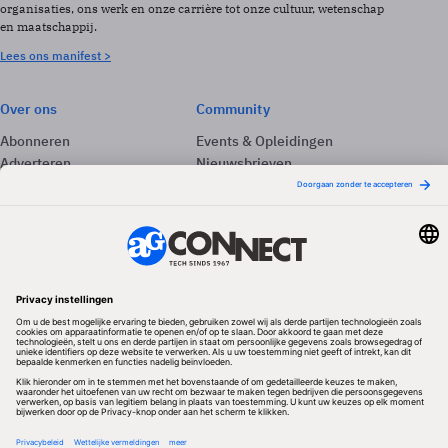
organisaties, ons werk en onze carrière tot onze cultuur, wetenschap
en maatschappij.
Lees ons manifest >
Over ons
Community
Abonneren
Events & Opleidingen
Adverteren
Nieuwsbrieven
Contact
Vacatures
Colofon
Whitepapers
Onze app
Privacyinstellingen
Volg ons
Redactionele partner