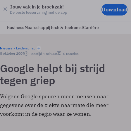
Jouw vak in je broekzak!
Download
De beste leeservaring met de app
Business
Maatschappij
Tech & Toekomst
Carrière
Nieuws
Leiderschap
8 oktober 2009
leestijd 1 minuut
0 reacties
Google helpt bij strijd
tegen griep
Volgens Google speuren meer mensen naar
gegevens over de ziekte naarmate die meer
voorkomt in de regio waar ze wonen.