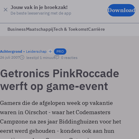
Jouw vak in je broekzak!
Download
De beste leeservaring met de app
Business
Maatschappij
Tech & Toekomst
Carrière
Achtergrond
Leiderschap
PRO
26 juli 2007
leestijd 1 minuut
0 reacties
Getronics PinkRoccade
werft op game-event
Gamers die de afgelopen week op vakantie
waren in Oirschot - waar het Codemasters
Campzone na zes jaar Biddinghuizen voor het
eerst werd gehouden - konden ook aan hun