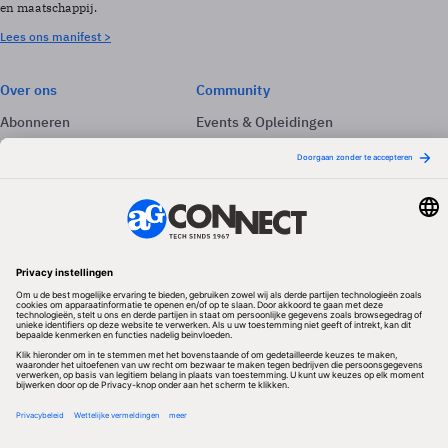
en maatschappij.
Lees ons manifest >
Over ons
Community
Abonneren
Events & Opleidingen
Adverteren
Nieuwsbrieven
Contact
Vacatures
Colofon
Whitepapers
Onze app
Privacyinstellingen
Volg ons
Redactionele partner