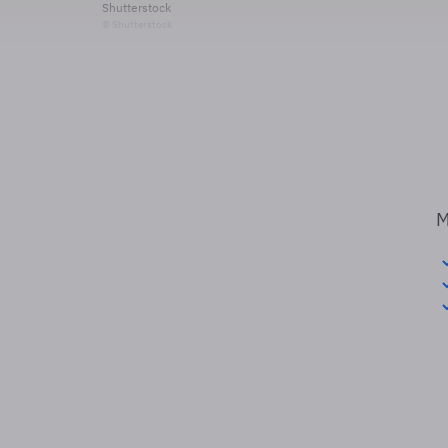
Shutterstock
© Shutterstock
M