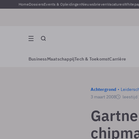
Home
Dossiers
Events & Opleidingen
Nieuwsbrieven
Vacatures
Whitepa
Business
Maatschappij
Tech & Toekomst
Carrière
Achtergrond
Leidersc
3 maart 2008
leestijd
Gartner
chipma