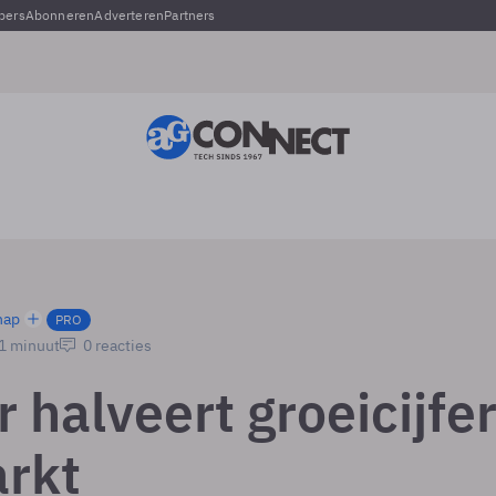
pers
Abonneren
Adverteren
Partners
hap
PRO
 1 minuut
0 reacties
 halveert groeicijfe
rkt