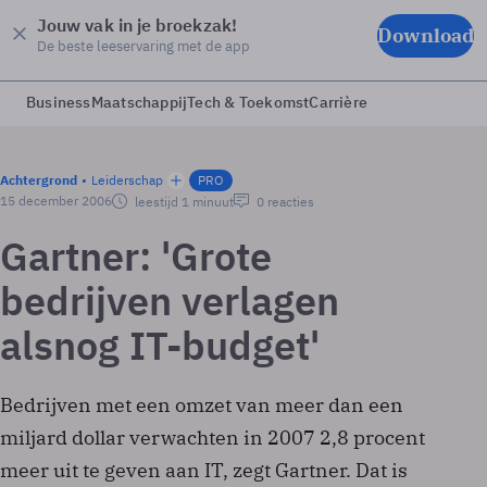
Jouw vak in je broekzak!
Download
De beste leeservaring met de app
Business
Maatschappij
Tech & Toekomst
Carrière
Achtergrond
Leiderschap
PRO
15 december 2006
leestijd 1 minuut
0 reacties
Gartner: 'Grote
bedrijven verlagen
alsnog IT-budget'
Bedrijven met een omzet van meer dan een
miljard dollar verwachten in 2007 2,8 procent
meer uit te geven aan IT, zegt Gartner. Dat is