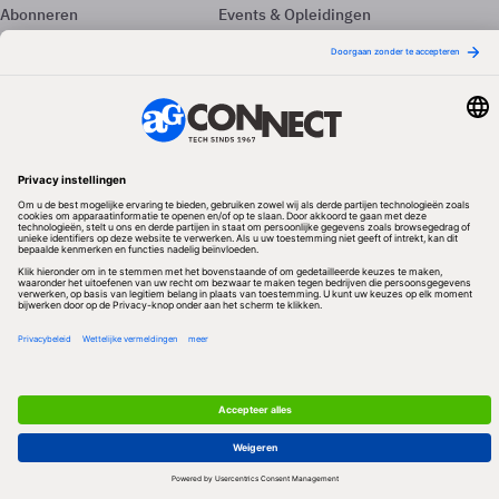
Abonneren
Events & Opleidingen
Adverteren
Nieuwsbrieven
Contact
Vacatures
Colofon
Whitepapers
Onze app
Privacyinstellingen
Volg ons
Redactionele partner
Algemene Voorwaarden & Copyrights
Privacy & Cookies