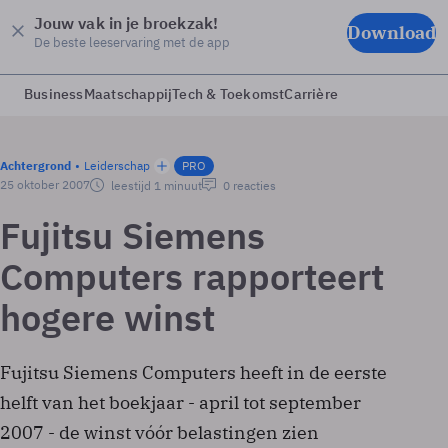
Jouw vak in je broekzak!
Download
De beste leeservaring met de app
Business
Maatschappij
Tech & Toekomst
Carrière
Achtergrond
Leiderschap
PRO
25 oktober 2007
leestijd 1 minuut
0 reacties
Fujitsu Siemens
Computers rapporteert
hogere winst
Fujitsu Siemens Computers heeft in de eerste
helft van het boekjaar - april tot september
2007 - de winst vóór belastingen zien