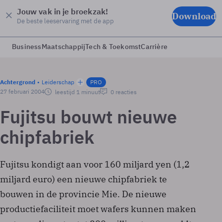
Jouw vak in je broekzak!
Download
De beste leeservaring met de app
Business
Maatschappij
Tech & Toekomst
Carrière
Achtergrond
Leiderschap
PRO
27 februari 2004
leestijd 1 minuut
0 reacties
Fujitsu bouwt nieuwe
chipfabriek
Fujitsu kondigt aan voor 160 miljard yen (1,2
miljard euro) een nieuwe chipfabriek te
bouwen in de provincie Mie. De nieuwe
productiefaciliteit moet wafers kunnen maken