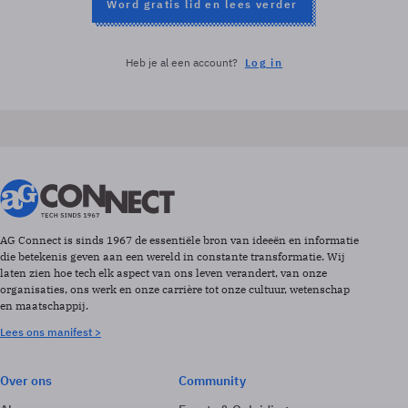
Word gratis lid en lees verder
Heb je al een account?
Log in
AG Connect is sinds 1967 de essentiële bron van ideeën en informatie
die betekenis geven aan een wereld in constante transformatie. Wij
laten zien hoe tech elk aspect van ons leven verandert, van onze
organisaties, ons werk en onze carrière tot onze cultuur, wetenschap
en maatschappij.
Lees ons manifest >
Over ons
Community