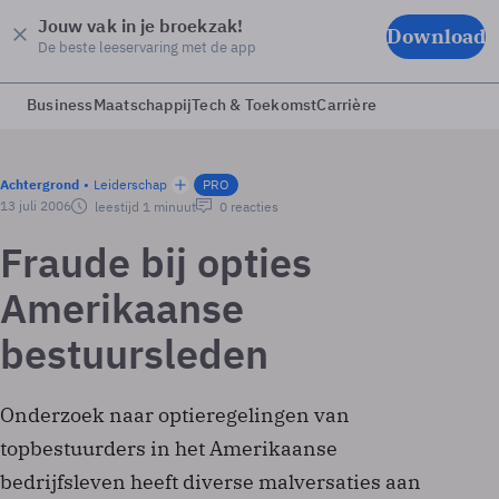
Jouw vak in je broekzak!
Download
De beste leeservaring met de app
Business
Maatschappij
Tech & Toekomst
Carrière
Achtergrond
Leiderschap
PRO
13 juli 2006
leestijd 1 minuut
0 reacties
Fraude bij opties
Amerikaanse
bestuursleden
Onderzoek naar optieregelingen van
topbestuurders in het Amerikaanse
bedrijfsleven heeft diverse malversaties aan