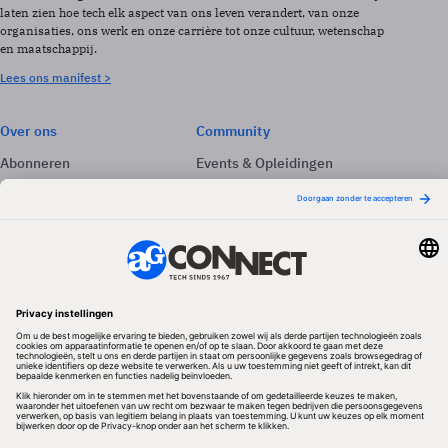
laten zien hoe tech elk aspect van ons leven verandert, van onze
organisaties, ons werk en onze carrière tot onze cultuur, wetenschap
en maatschappij.
Lees ons manifest >
Over ons
Community
Abonneren
Events & Opleidingen
Adverteren
Nieuwsbrieven
Contact
Vacatures
Colofon
Whitepapers
Onze app
Privacyinstellingen
Volg ons
Redactionele partner