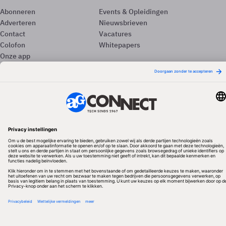
Abonneren
Events & Opleidingen
Adverteren
Nieuwsbrieven
Contact
Vacatures
Colofon
Whitepapers
Onze app
Privacyinstellingen
Volg ons
Redactionele partner
Algemene Voorwaarden & Copyrights
Privacy & Cookies