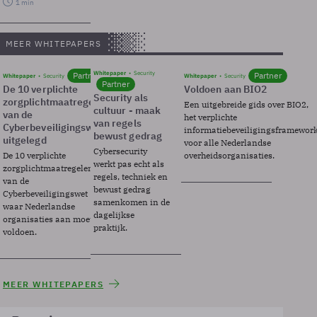
1 min
MEER WHITEPAPERS
Whitepaper
Security
Partner
Partner
Whitepaper
Security
Whitepaper
Security
Partner
De 10 verplichte
Voldoen aan BIO2
Security als
zorgplichtmaatregelen
Een uitgebreide gids over BIO2,
cultuur - maak
van de
het verplichte
van regels
Cyberbeveiligingswet
informatiebeveiligingsframewor
bewust gedrag
uitgelegd
voor alle Nederlandse
Cybersecurity
De 10 verplichte
overheidsorganisaties.
werkt pas echt als
zorgplichtmaatregelen
regels, techniek en
van de
bewust gedrag
Cyberbeveiligingswet
samenkomen in de
waar Nederlandse
dagelijkse
organisaties aan moeten
praktijk.
voldoen.
MEER WHITEPAPERS