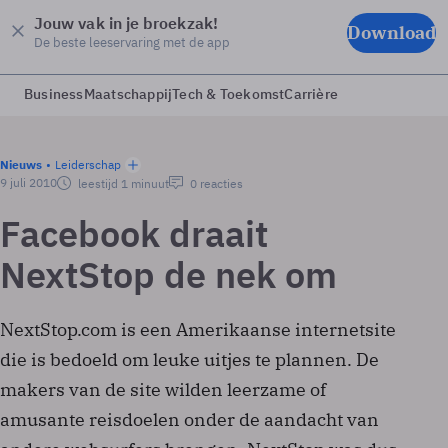
Jouw vak in je broekzak!
Download
De beste leeservaring met de app
Business
Maatschappij
Tech & Toekomst
Carrière
Nieuws
Leiderschap
9 juli 2010
leestijd 1 minuut
0 reacties
Facebook draait
NextStop de nek om
NextStop.com is een Amerikaanse internetsite
die is bedoeld om leuke uitjes te plannen. De
makers van de site wilden leerzame of
amusante reisdoelen onder de aandacht van