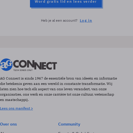
Word gratis lid en lees verder
Heb je al een account?
Log in
AG Connect is sinds 1967 de essentiële bron van ideeën en informatie
die betekenis geven aan een wereld in constante transformatie. Wij
laten zien hoe tech elk aspect van ons leven verandert, van onze
organisaties, ons werk en onze carrière tot onze cultuur, wetenschap
en maatschappij.
Lees ons manifest >
Over ons
Community