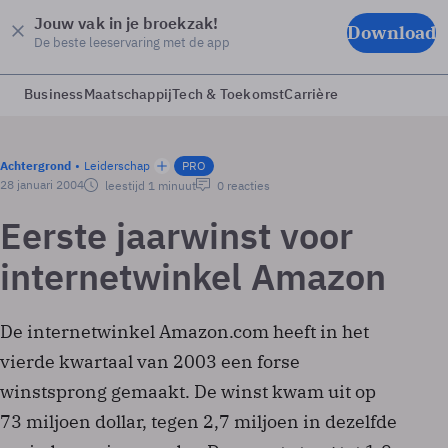
Jouw vak in je broekzak!
Download
De beste leeservaring met de app
Business
Maatschappij
Tech & Toekomst
Carrière
Achtergrond
Leiderschap
PRO
28 januari 2004
leestijd 1 minuut
0 reacties
Eerste jaarwinst voor
internetwinkel Amazon
De internetwinkel Amazon.com heeft in het
vierde kwartaal van 2003 een forse
winstsprong gemaakt. De winst kwam uit op
73 miljoen dollar, tegen 2,7 miljoen in dezelfde