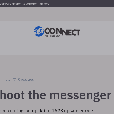
pers
Abonneren
Adverteren
Partners
 minuten
0 reacties
shoot the messenger
eds oorlogsschip dat in 1628 op zijn eerste