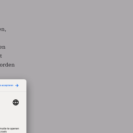
en,
ten
t
worden
ning
eedse