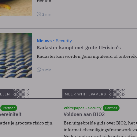
richten.
2 min
Nieuws
Security
Kadaster kampt met grote IT-risico's
Kadaster kan worden gemanipuleerd of onbereik
1 min
ELEN
MEER WHITEPAPERS
Partner
Whitepaper
Security
Partner
ereiniteit
Voldoen aan BIO2
ies je grootste risico zijn.
Een uitgebreide gids over BIO2, het 
informatiebeveiligingsframework voo
Nederlandse overheidsorganisaties