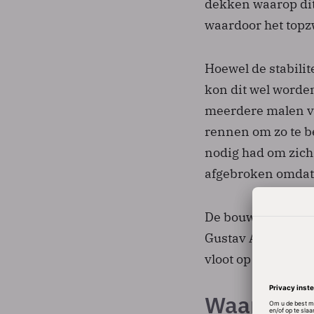
dekken waarop dit
waardoor het topz
Hoewel de stabili
kon dit wel worde
meerdere malen va
rennen om zo te be
nodig had om zich
afgebroken omdat 
De bouwtechnici 
Gustav Adolf wilde
vloot op de Oostze
Waarheid