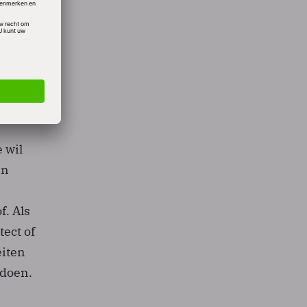
len? Er
ens,
eren
 wil
in
f. Als
tect of
eiten
 doen.