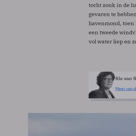
tocht zonk in de 
gevaren te hebben.
havenmond, toen h
een tweede windvl
vol water liep en
Ria van R
Meer van d