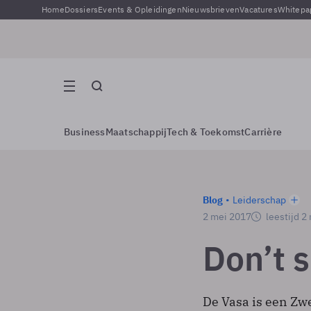
Home
Dossiers
Events & Opleidingen
Nieuwsbrieven
Vacatures
Whitepa
Business
Maatschappij
Tech & Toekomst
Carrière
Blog
Leiderschap
2 mei 2017
leestijd 2
Don’t 
De Vasa is een Zwe