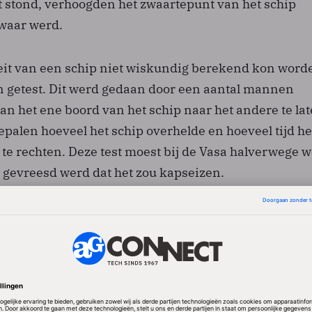
 stond, verhoogden het zwaartepunt van het schip
waar werd.
teit van een schip niet wiskundig berekend kon word
n getest. Dit werd gedaan door een aantal mannen
n het ene boord van het schip naar het andere te la
palen hoeveel het schip overhelde en hoeveel tijd he
 te rechten. Deze test moest bij de Vasa halverwege 
gevreesd werd dat het zou kapseizen.
hadden de problemen dus wel gesignaleerd, maar ko
 zo graag dat het schip zich zou aansluiten bij de Zw
e dat niemand het de koning durfde te vertellen.