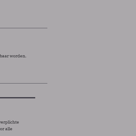
baar worden.
verplichte
r alle
.