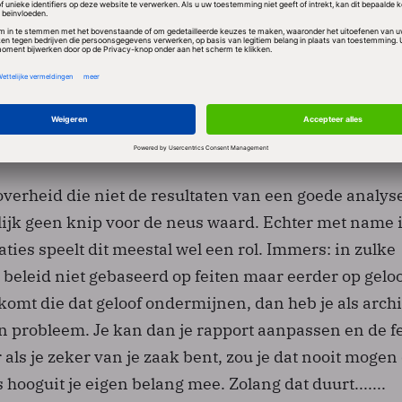
euze om je opdrachtgever de waarheid niet te vertel
n vol met onvoldoende kritische en dus zinloze
pdrachtgever te veel naar de mond praten. Ik las erg
lkuil voor een datascientist is een rapport te present
 de opdrachtgever niet bevalt.
 overheid die niet de resultaten van een goede analyse
lijk geen knip voor de neus waard. Echter met name 
aties speelt dit meestal wel een rol. Immers: in zulke
t beleid niet gebaseerd op feiten maar eerder op geloo
 komt die dat geloof ondermijnen, dan heb je als archi
n probleem. Je kan dan je rapport aanpassen en de f
als je zeker van je zaak bent, zou je dat nooit mogen
 hooguit je eigen belang mee. Zolang dat duurt.......