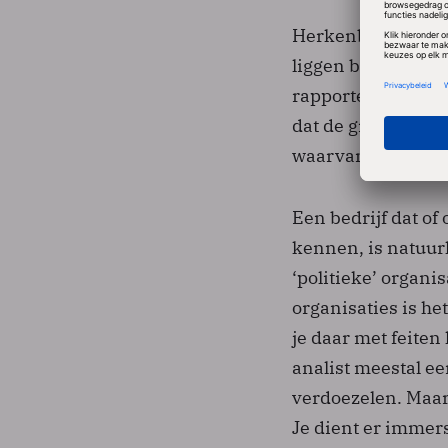
Herkenbaar? Die k
liggen bureaulade
rapporten die de o
dat de grootste va
waarvan de inhoud
Een bedrijf dat of
kennen, is natuur
‘politieke’ organis
organisaties is he
je daar met feiten
analist meestal ee
verdoezelen. Maar 
Je dient er immers