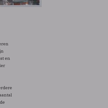
eren
jn
st en
der
erdere
aantal
gde