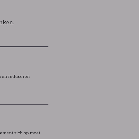
inken.
n en reduceren
agement zich op moet