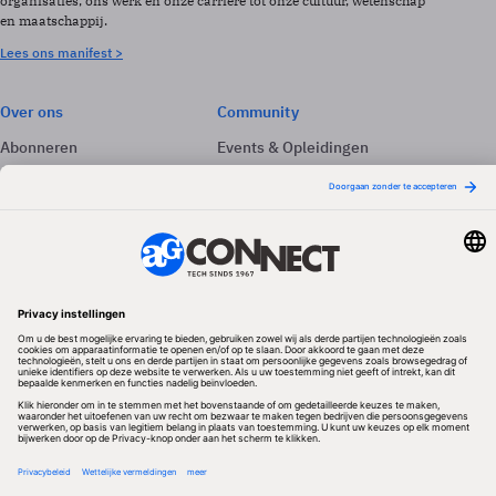
organisaties, ons werk en onze carrière tot onze cultuur, wetenschap
en maatschappij.
Lees ons manifest >
Over ons
Community
Abonneren
Events & Opleidingen
Adverteren
Nieuwsbrieven
Contact
Vacatures
Colofon
Whitepapers
Onze app
Privacyinstellingen
Volg ons
Redactionele partner