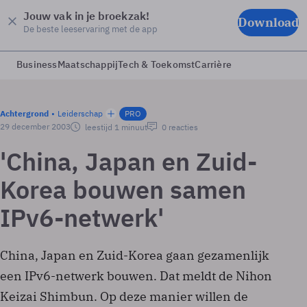
Jouw vak in je broekzak!
Download
De beste leeservaring met de app
Business
Maatschappij
Tech & Toekomst
Carrière
Achtergrond
Leiderschap
PRO
29 december 2003
leestijd 1 minuut
0 reacties
'China, Japan en Zuid-
Korea bouwen samen
IPv6-netwerk'
China, Japan en Zuid-Korea gaan gezamenlijk
een IPv6-netwerk bouwen. Dat meldt de Nihon
Keizai Shimbun. Op deze manier willen de