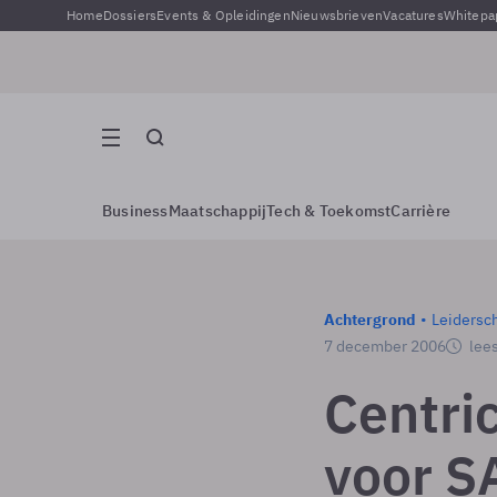
Home
Dossiers
Events & Opleidingen
Nieuwsbrieven
Vacatures
Whitepa
Business
Maatschappij
Tech & Toekomst
Carrière
Achtergrond
Leidersc
7 december 2006
lees
Centri
voor S