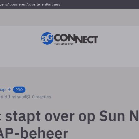
pers
Abonneren
Adverteren
Partners
hap
PRO
tijd 1 minuut
0 reacties
c stapt over op Sun 
AP-beheer