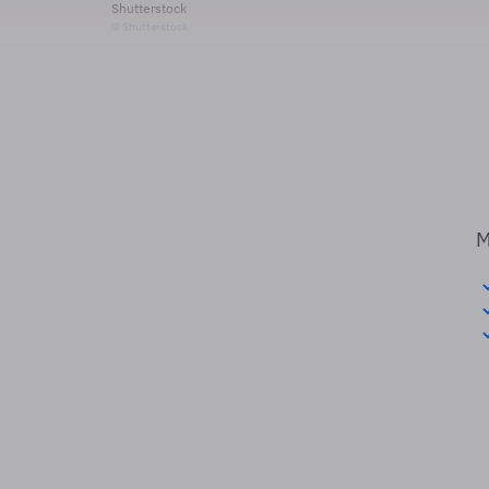
Shutterstock
© Shutterstock
M