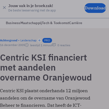
Jouw vak in je broekzak!
Download
De beste leeservaring met de app
Business
Maatschappij
Tech & Toekomst
Carrière
Achtergrond
Leiderschap
PRO
16 december 2005
leestijd 1 minuut
0 reacties
Centric KSI financiert
met aandelen
overname Oranjewoud
Centric KSI plaatst onderhands 12 miljoen
aandelen om de overname van Oranjewoud
Beheer te financieren. Dat heeft de ICT-