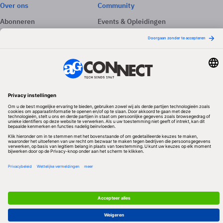
Over ons
Community
Abonneren
Events & Opleidingen
Adverteren
Nieuwsbrieven
Contact
Vacatures
Colofon
Whitepapers
Onze app
Privacyinstellingen
Volg ons
Redactionele partner
Algemene Voorwaarden & Copyrights
Privacy & Cookies