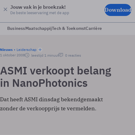
Jouw vak in je broekzak!
Download
De beste leeservaring met de app
Business
Maatschappij
Tech & Toekomst
Carrière
Nieuws
Leiderschap
1 oktober 2008
leestijd 1 minuut
0 reacties
ASMI verkoopt belang
in NanoPhotonics
Dat heeft ASMI dinsdag bekendgemaakt
zonder de verkoopprijs te vermelden.