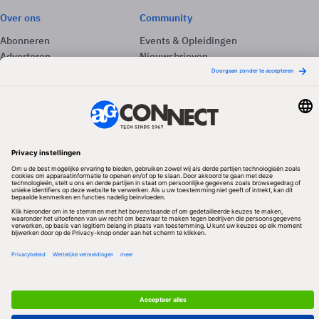
Over ons
Community
Abonneren
Events & Opleidingen
Adverteren
Nieuwsbrieven
Contact
Vacatures
Colofon
Whitepapers
Onze app
Privacyinstellingen
Volg ons
Redactionele partner
Algemene Voorwaarden & Copyrights
Privacy & Cookies