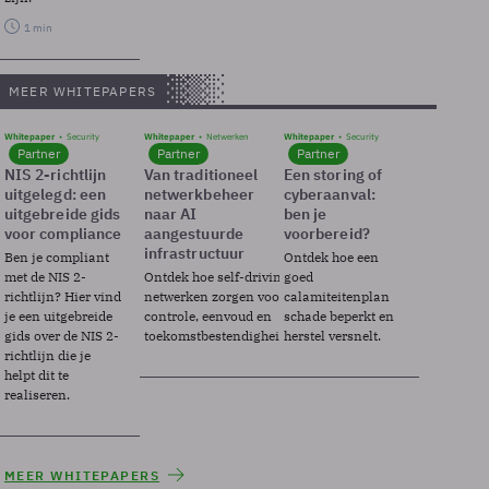
1 min
MEER WHITEPAPERS
Whitepaper
Security
Whitepaper
Netwerken
Whitepaper
Security
Partner
Partner
Partner
NIS 2-richtlijn
Van traditioneel
Een storing of
uitgelegd: een
netwerkbeheer
cyberaanval:
uitgebreide gids
naar AI
ben je
voor compliance
aangestuurde
voorbereid?
infrastructuur
Ben je compliant
Ontdek hoe een
met de NIS 2-
Ontdek hoe self-driving
goed
richtlijn? Hier vind
netwerken zorgen voor
calamiteitenplan
je een uitgebreide
controle, eenvoud en
schade beperkt en
gids over de NIS 2-
toekomstbestendigheid.
herstel versnelt.
richtlijn die je
helpt dit te
realiseren.
MEER WHITEPAPERS